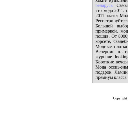
какие купальн
беларусь
- Самы
это мода 2011: 
2011 платья Мод
Регистрируйтесь
Большой выбор
примеркой. мо
пошив. От 8000р
корсете, сваде
Модные платья 
Вечерние плат
журнале lookin
Короткие вечерн
Мода осень-зим
подарок Ламин
премиум класс
Copyright 