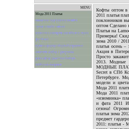
MENU
Кофты оптом в 
Мода 2011 Платья
2011 платья плат
поклонников выс
японские подгузники merries
оптом Сделано 
тупак и майк тайсон
Платья на Lamo
мультики смотреть онлайн все серии
Примерка! Ски
футболкі
зима 2010 / 201
купить форму сборной германии
платья осень – 
Акция в Питере
заказать майку с рисунком
Просто закажит
фан сайты джастина бибера
2013. Модные 
майки из америки
МОДНЫЕ ПЛАТЬ
Secret в СПб К
Петербурге. Мо
модели и цвета
Мода 2011 плать
Мода 2011 плат
«изюминка» плат
и фата 2011 И
сезона! Огром
платья зима 201
предмет гардеро
2011: платья - 